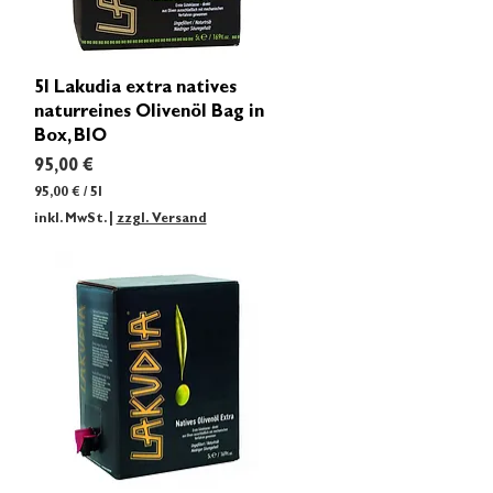
Schnellansicht
5l Lakudia extra natives
naturreines Olivenöl Bag in
Box, BIO
Preis
95,00 €
95,00 €
/
5l
9
inkl. MwSt.
|
zzgl. Versand
5
,
0
0
€
p
r
o
5
L
i
t
e
r