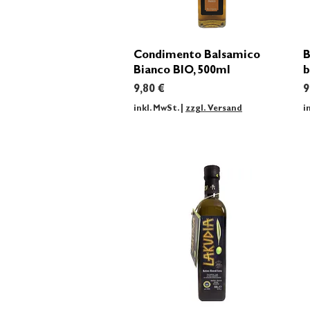
Schnellansicht
Condimento Balsamico
B
Bianco BIO, 500ml
b
Preis
P
9,80 €
9
inkl. MwSt.
|
zzgl. Versand
i