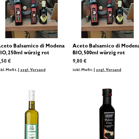
Schnellansicht
Schnellansicht
ceto Balsamico di Modena
Aceto Balsamico di Moden
IO, 250ml würzig rot
BIO, 500ml würzig rot
reis
Preis
,50 €
9,80 €
nkl. MwSt.
|
zzgl. Versand
inkl. MwSt.
|
zzgl. Versand