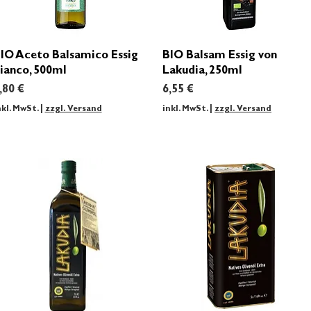
Schnellansicht
Schnellansicht
IO Aceto Balsamico Essig
BIO Balsam Essig von
ianco, 500ml
Lakudia, 250ml
reis
Preis
,80 €
6,55 €
nkl. MwSt.
|
zzgl. Versand
inkl. MwSt.
|
zzgl. Versand