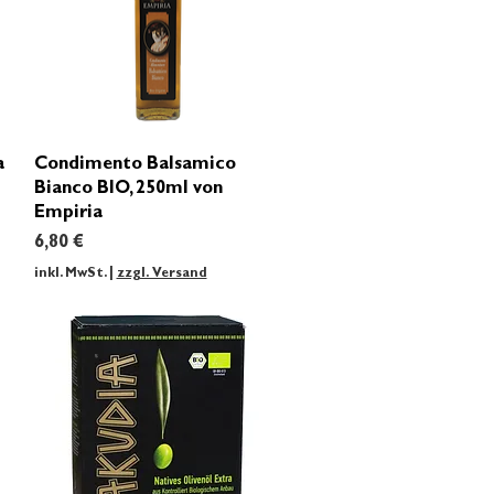
Schnellansicht
a
Condimento Balsamico
Bianco BIO, 250ml von
Empiria
Preis
6,80 €
inkl. MwSt.
|
zzgl. Versand