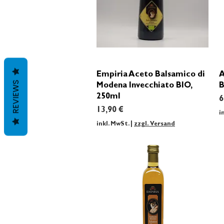
Schnellansicht
Empiria Aceto Balsamico di
A
REVIEWS
Modena Invecchiato BIO,
B
250ml
P
6
Preis
13,90 €
i
inkl. MwSt.
|
zzgl. Versand