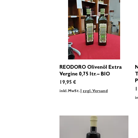
Schnellansicht
REODORO Olivenöl Extra
N
Vergine 0,75 ltr. – BIO
T
P
Preis
19,95 €
P
1
inkl. MwSt.
|
zzgl. Versand
i