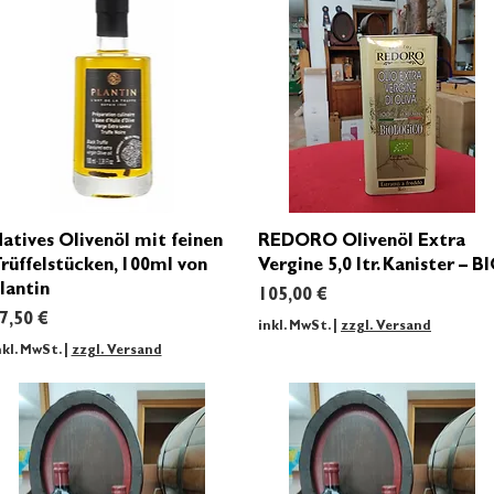
Schnellansicht
Schnellansicht
atives Olivenöl mit feinen
REDORO Olivenöl Extra
rüffelstücken, 100ml von
Vergine 5,0 ltr. Kanister – B
lantin
Preis
105,00 €
reis
7,50 €
inkl. MwSt.
|
zzgl. Versand
nkl. MwSt.
|
zzgl. Versand