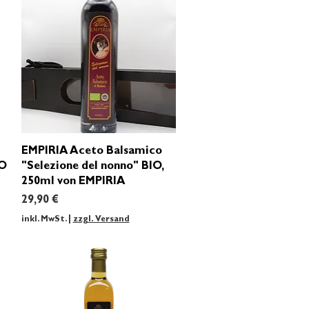
Schnellansicht
EMPIRIA Aceto Balsamico
IO
"Selezione del nonno" BIO,
250ml von EMPIRIA
Preis
29,90 €
inkl. MwSt.
|
zzgl. Versand