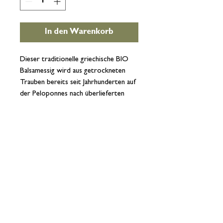
In den Warenkorb
Dieser traditionelle griechische BIO
Balsamessig wird aus getrockneten
Trauben bereits seit Jahrhunderten auf
der Peloponnes nach überlieferten
Rezepturen, ausschließlich aus
kontrolliert biologischen
sonnengetrockneten Weintrauben,
ohne Zusatz von Farbstoffen und
Konservierungsmitteln, hergestellt.
Zutaten: Traubenessig und
Traubenmost aus sonnengetrockneten
Trauben.
Säure: 6 %
Inhalt: 250 ml
Zertifizierung nach Verordnung (EG)