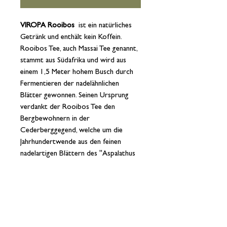
VIROPA Rooibos
ist ein natürliches
Getränk und enthält kein Koffein.
Rooibos Tee, auch Massai Tee genannt,
stammt aus Südafrika und wird aus
einem 1,5 Meter hohem Busch durch
Fermentieren der nadelähnlichen
Blätter gewonnen. Seinen Ursprung
verdankt der Rooibos Tee den
Bergbewohnern in der
Cederberggegend, welche um die
Jahrhundertwende aus den feinen
nadelartigen Blättern des "Aspalathus
linearis" einen schmackhaften Tee
brauten. Weil er außerdem weniger
bitter als normaler Tee ist, schmeckt
er auch ohne oder mit nur wenig
Zucker gut.
Ohne Metallklammern.