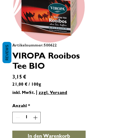
Artikelnummer: 500622
REVIEWS
VIROPA Rooibos
Tee BIO
Preis
3,15 €
21,00 €
/
100g
21,00 €
inkl. MwSt.
|
zzgl. Versand
pro
100
Anzahl
*
Gramm
In den Warenkorb