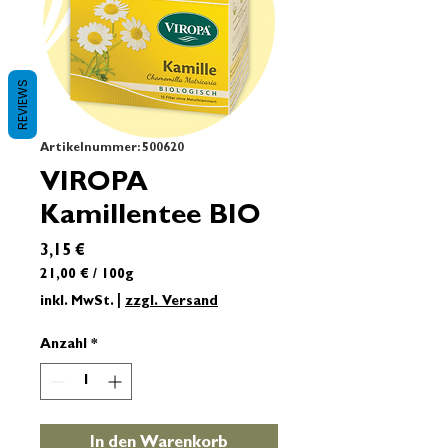
REVIEWS
Artikelnummer: 500620
VIROPA
Kamillentee BIO
Preis
3,15 €
21,00 €
/
100g
21,00 €
inkl. MwSt.
|
zzgl. Versand
pro
100
Anzahl
*
Gramm
In den Warenkorb