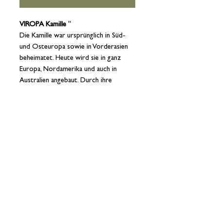
VIROPA Kamille
"
Die Kamille war ursprünglich in Süd-
und Osteuropa sowie in Vorderasien
beheimatet. Heute wird sie in ganz
Europa, Nordamerika und auch in
Australien angebaut. Durch ihre
breitgefächerte Wirkung findet sie in
der Volksmedizin häufig Anwendung
und ist in jedem Haushalt anzutreffen.
Ohne Metallklammern.
15 Teebeutel - zu je 1,4g
Impressum
Datenschutz
AGB
Versandkosten