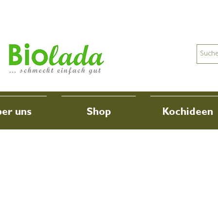
er uns
Shop
Kochideen