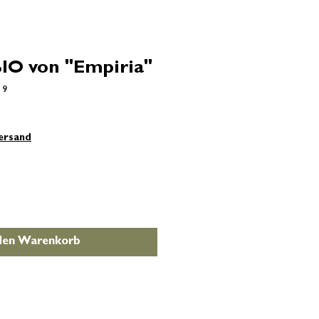
IO von "Empiria"
19
Versand
 den Warenkorb