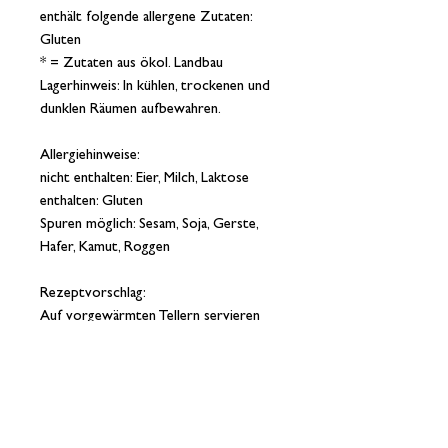
enthält folgende allergene Zutaten:
Gluten
* = Zutaten aus ökol. Landbau
Lagerhinweis: In kühlen, trockenen und
dunklen Räumen aufbewahren.
Allergiehinweise:
nicht enthalten: Eier, Milch, Laktose
enthalten: Gluten
Spuren möglich: Sesam, Soja, Gerste,
Hafer, Kamut, Roggen
Rezeptvorschlag:
Auf vorgewärmten Tellern servieren
und mit Olivenöl oder Butter und
Parmesan nach Geschmack verfeinern.
Buon Appetito!
Verarbeitungshinweis:
Nudeln in reichlich kochendem