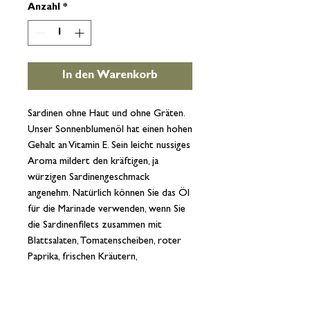
Anzahl
*
In den Warenkorb
Sardinen ohne Haut und ohne Gräten.
Unser Sonnenblumenöl hat einen hohen
Gehalt an Vitamin E. Sein leicht nussiges
Aroma mildert den kräftigen, ja
würzigen Sardinengeschmack
angenehm. Natürlich können Sie das Öl
für die Marinade verwenden, wenn Sie
die Sardinenfilets zusammen mit
Blattsalaten, Tomatenscheiben, roter
Paprika, frischen Kräutern,
Brotstücken, Kapern, Artischocken
etc. servieren. Da die Fische reich an
Omega-3-Fettsäuren und damit sehr