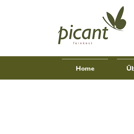
Home
Üb