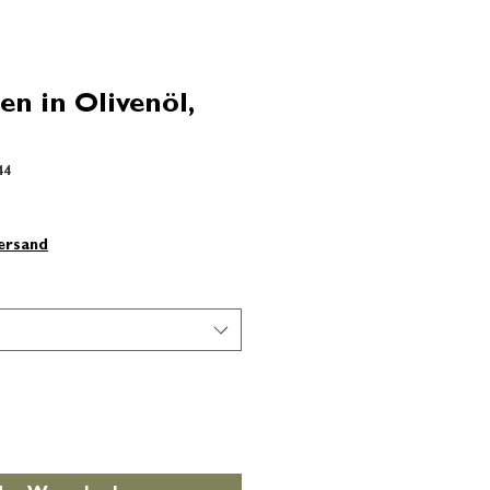
n in Olivenöl,
44
Versand