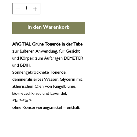
In den Warenkorb
ARGTIAL Grüne Tonerde in der Tube
zur äußeren Anwendung, für Gesicht
und Körper, zum Auftragen DEMETER
und BDIH.
Sonnengetrocknete Tonerde,
demineralisiertes Wasser, Glycerin mit
ätherischen Ölen von Ringelblume,
Borretschkraut und Lavendel;
<br><br>
ohne Konservierungsmittel – enthält
keine synthetischen Duftstoffe –
enthält keine Farbstoffe – ohne
tierische Inhaltstoffe