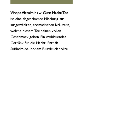
Viropa Vircalm
bzw.
Gute Nacht Tee
ist eine abgestimmte Mischung aus
ausgewählten, aromatischen Kräutern,
welche diesem Tee seinen vollen
Geschmack geben. Ein wohltuendes
Getränk für die Nacht. Enthält
Süßholz-bei hohem Blutdruck sollte
ein übermäßiger Verzehr dieser
Erzeugnisse Vermieden werden.
15 Teebeutel - 1,2g
Kräutertee in
Apotheker Qualität
Impressum
Datenschutz
AGB