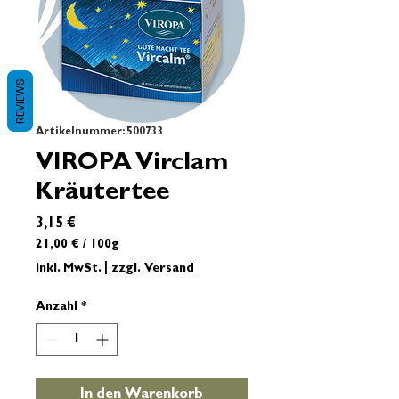
REVIEWS
Artikelnummer: 500733
VIROPA Virclam
Kräutertee
Preis
3,15 €
21,00 €
/
100g
21,00 €
inkl. MwSt.
|
zzgl. Versand
pro
100
Anzahl
*
Gramm
In den Warenkorb