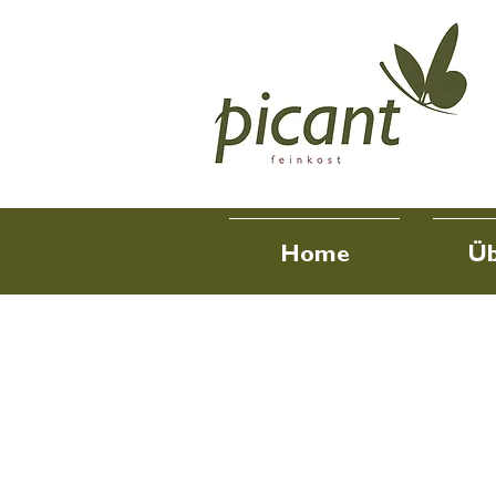
Home
Üb