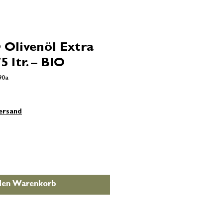
livenöl Extra
5 ltr. – BIO
90a
Versand
 den Warenkorb