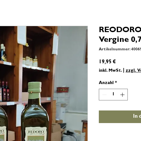
REODORO O
Vergine 0,7
Artikelnummer: 4006
Preis
19,95 €
inkl. MwSt.
|
zzgl. 
Anzahl
*
In